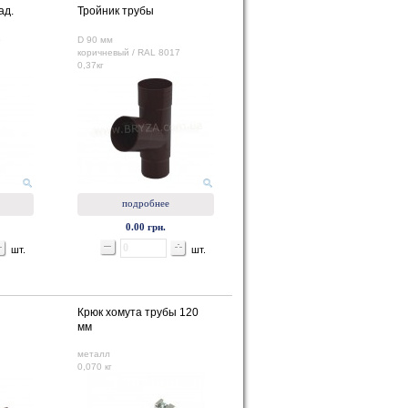
ад.
Тройник трубы
5
D 90 мм
коричневый / RAL 8017
0,37кг
подробнее
0.00 грн.
шт.
шт.
Крюк хомута трубы 120
мм
металл
0,070 кг