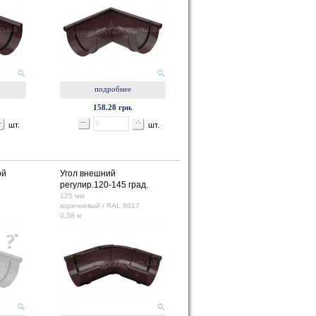
подробнее
158.28 грн.
шт.
шт.
ой
Угол внешний
регулир.120-145 град.
125 мм
коричневый / RAL 8017
0,38 кг