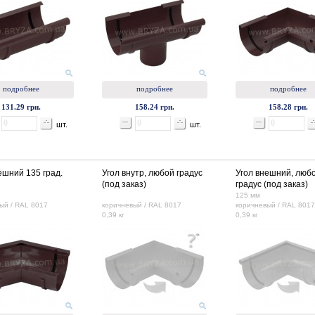
подробнее
подробнее
подробнее
131.29 грн.
158.24 грн.
158.28 грн.
шт.
шт.
ешний 135 град.
Угол внутр, любой градус
Угол внешний, люб
(под заказ)
градус (под заказ)
125 мм
ый / RAL 8017
коричневый / RAL 8017
коричневый / RAL 8017
0,39 кг
0,39 кг