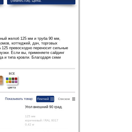
(ливнесток). Цена.
ный желоб 125 мм и труба 90 мм,
омов, коттеджей, дач, торговых
A 125 превосходно переносит сильные
узки. Если вы, применяете сайдинг
а и типа кровли. Благодаря семи
ВСЕ
цвета
Показывать товар:
Плиткой
Списком
Угол внешний 90 град.
125 мм
коричневый / RAL 8017
0,42 кг