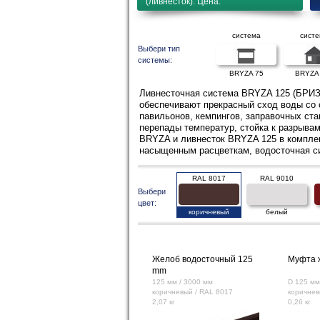
(ливнесток). Цена.
система
сист
Выбери тип
системы:
BRYZA 75
BRYZA
Ливнесточная система BRYZA 125 (БРИЗА
обеспечивают прекрасный сход воды со 
павильонов, кемпингов, заправочных ста
перепады температур, стойка к разрыва
BRYZA и ливнесток BRYZA 125 в комплек
насыщенным расцветкам, водосточная си
RAL 8017
RAL 9010
Выбери
цвет:
коричневый
белый
Желоб водосточный 125
Муфта 
mm
125 мм / 3000 мм
D 125 мм
коричневый / RAL 8017
коричнев
2,07 кг
0,26 кг