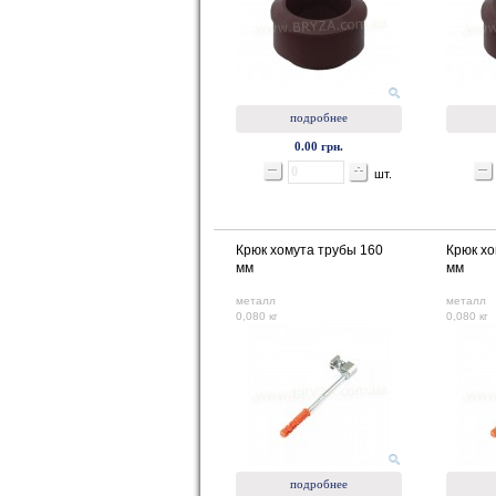
подробнее
0.00 грн.
шт.
Крюк хомута трубы 160
Крюк хо
мм
мм
металл
металл
0,080 кг
0,080 кг
подробнее