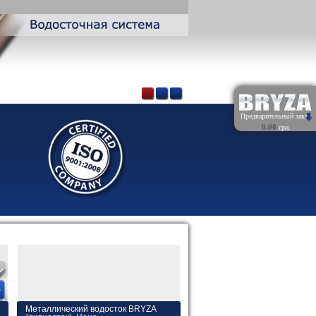
Предварительный заказ
0.00
грн.
Обнулить
Металлический водосток BRYZA