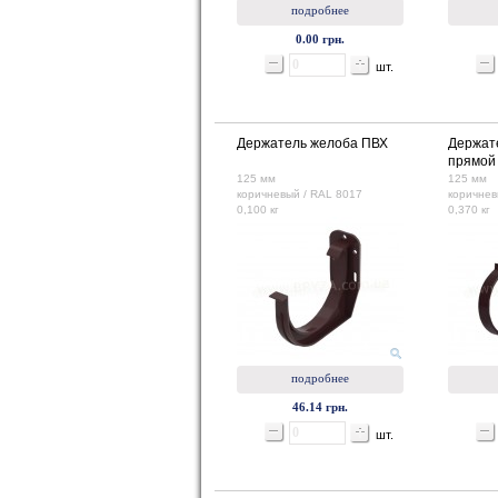
подробнее
0.00 грн.
шт.
Держатель желоба ПВХ
Держат
прямой
125 мм
125 мм
коричневый / RAL 8017
коричнев
0,100 кг
0,370 кг
подробнее
46.14 грн.
шт.