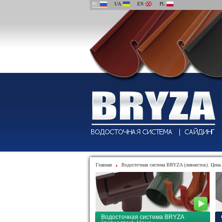
RU
UA
EN
PL
Главная
Водосточная система BRYZA (ливнесток). Цена.
Водосточная система BRYZA