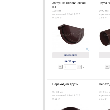
Заглушка желоба левая
Труба в
(L)
125 мм
D 90 мм
коричневый / RAL 8017
коричнев
0,100 кг
2,92 кг
подробнее
64.32 грн.
шт.
Переходник трубы
Переход
90-63 мм
Dw 90,2 x
коричневый / RAL 8017
коричнев
0,11 кг
0,11 кг