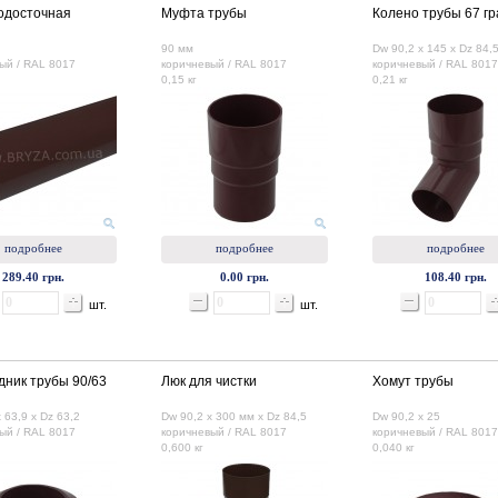
одосточная
Муфта трубы
Колено трубы 67 гр
90 мм
Dw 90,2 x 145 x Dz 84,
ый / RAL 8017
коричневый / RAL 8017
коричневый / RAL 8017
0,15 кг
0,21 кг
подробнее
подробнее
подробнее
289.40 грн.
0.00 грн.
108.40 грн.
шт.
шт.
ник трубы 90/63
Люк для чистки
Хомут трубы
 63,9 x Dz 63,2
Dw 90,2 x 300 мм х Dz 84,5
Dw 90,2 x 25
ый / RAL 8017
коричневый / RAL 8017
коричневый / RAL 8017
0,600 кг
0,040 кг