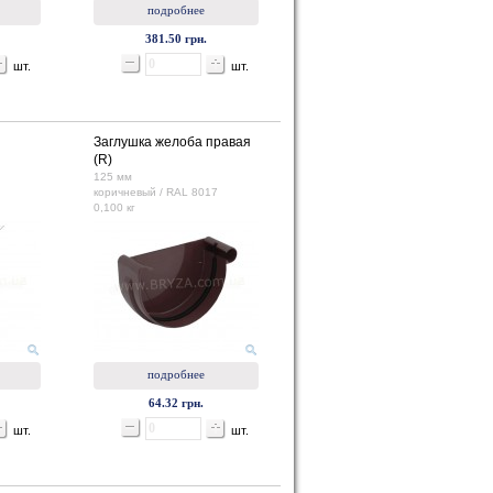
подробнее
381.50 грн.
шт.
шт.
Заглушка желоба правая
(R)
125 мм
коричневый / RAL 8017
0,100 кг
подробнее
64.32 грн.
шт.
шт.