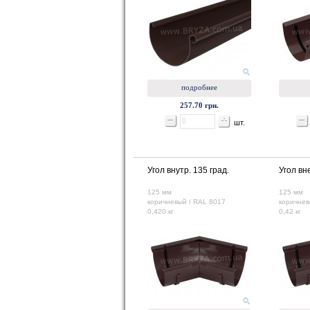
подробнее
257.70 грн.
шт.
Угол внутр. 135 град.
Угол вн
125 мм
125 мм
коричневый / RAL 8017
коричнев
0,420 кг
0,42 кг