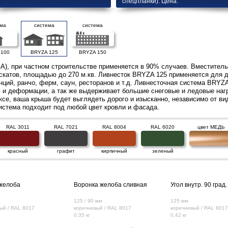
спецпланки). Цена.
ема
система
система
 100
BRYZA 125
BRYZA 150
), при частном строительстве применяется в 90% случаев. Вместитель
скатов, площадью до 270 м.кв. Ливнесток BRYZA 125 применяется для д
нций, ранчо, ферм, саун, ресторанов и т.д. Ливнесточная система BRYZ
м и деформации, а так же выдерживает большие снеговые и ледовые нагр
се, ваша крыша будет выглядеть дорого и изысканно, независимо от вид
стема подходит под любой цвет кровли и фасада.
RAL 3011
RAL 7021
RAL 8004
RAL 6020
цвет МЕДЬ
красный
графит
кирпичный
зеленый
желоба
Воронка желоба сливная
Угол внутр. 90 град.
125 / 90 мм
125 мм
ый / RAL 8017
коричневый / RAL 8017
коричневый / RAL 8017
0,35 кг
0,42 кг