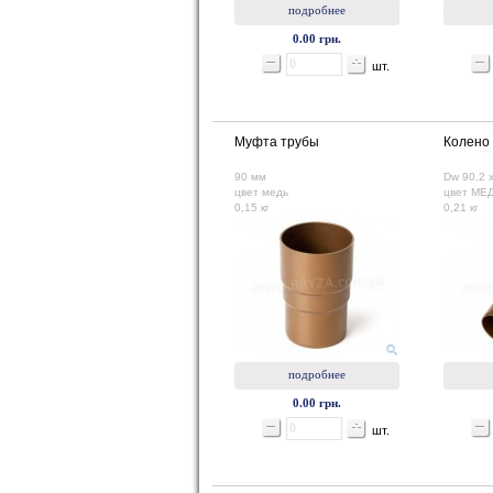
подробнее
0.00 грн.
шт.
Муфта трубы
Колено 
90 мм
Dw 90,2 x
цвет медь
цвет МЕ
0,15 кг
0,21 кг
подробнее
0.00 грн.
шт.