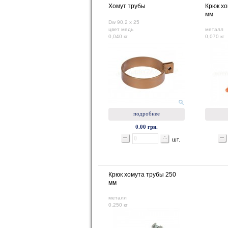
Хомут трубы
Крюк хо
мм
Dw 90,2 x 25
цвет медь
металл
0,040 кг
0,070 кг
подробнее
0.00 грн.
шт.
Крюк хомута трубы 250
мм
металл
0,250 кг