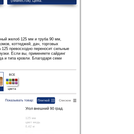
(ливнесток). Цена.
ный желоб 125 мм и труба 90 мм,
омов, коттеджей, дач, торговых
A 125 превосходно переносит сильные
узки. Если вы, применяете сайдинг
а и типа кровли. Благодаря семи
ВСЕ
цвета
Показывать товар:
Плиткой
Списком
Угол внешний 90 град.
125 мм
цвет медь
0,42 кг