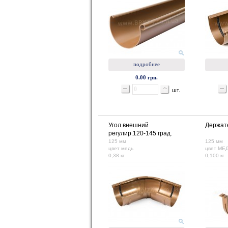
подробнее
0.00 грн.
шт.
Угол внешний
Держат
регулир.120-145 град.
125 мм
125 мм
цвет медь
цвет МЕ
0,38 кг
0,100 кг