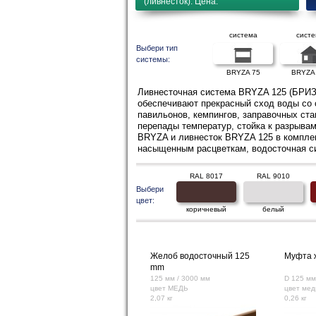
(ливнесток). Цена.
система
сист
Выбери тип
системы:
BRYZA 75
BRYZA
Ливнесточная система BRYZA 125 (БРИЗА
обеспечивают прекрасный сход воды со 
павильонов, кемпингов, заправочных ста
перепады температур, стойка к разрыва
BRYZA и ливнесток BRYZA 125 в комплек
насыщенным расцветкам, водосточная си
RAL 8017
RAL 9010
Выбери
цвет:
коричневый
белый
Желоб водосточный 125
Муфта 
mm
125 мм / 3000 мм
D 125 мм
цвет МЕДЬ
цвет мед
2,07 кг
0,26 кг