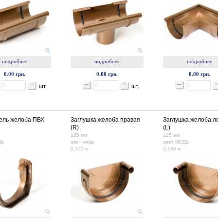
подробнее
подробнее
подробнее
0.00 грн.
0.00 грн.
0.00 грн.
шт.
шт.
ель желоба ПВХ
Заглушка желоба правая
Заглушка желоба л
(R)
(L)
125 мм
125 мм
ДЬ
цвет медь
цвет МЕДЬ
0,100 кг
0,100 кг