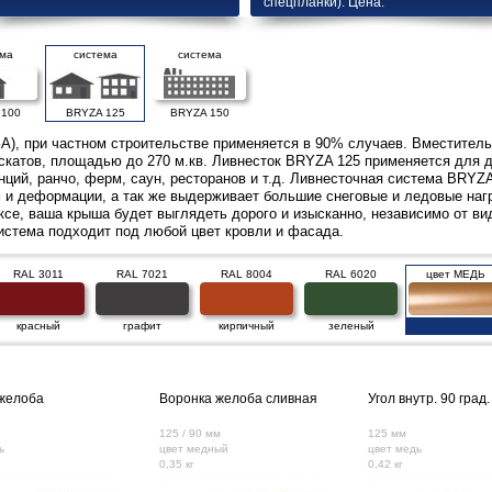
спецпланки). Цена.
ема
система
система
 100
BRYZA 125
BRYZA 150
), при частном строительстве применяется в 90% случаев. Вместитель
скатов, площадью до 270 м.кв. Ливнесток BRYZA 125 применяется для д
нций, ранчо, ферм, саун, ресторанов и т.д. Ливнесточная система BRYZ
м и деформации, а так же выдерживает большие снеговые и ледовые нагр
се, ваша крыша будет выглядеть дорого и изысканно, независимо от вид
стема подходит под любой цвет кровли и фасада.
RAL 3011
RAL 7021
RAL 8004
RAL 6020
цвет МЕДЬ
красный
графит
кирпичный
зеленый
желоба
Воронка желоба сливная
Угол внутр. 90 град.
125 / 90 мм
125 мм
ь
цвет медный
цвет медь
0,35 кг
0,42 кг