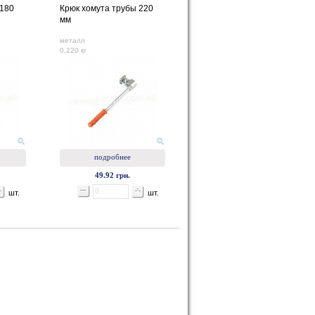
 180
Крюк хомута трубы 220
мм
металл
0,220 кг
подробнее
49.92 грн.
шт.
шт.