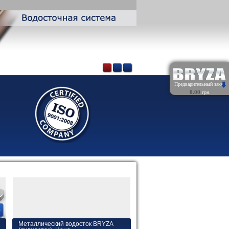
Предварительный заказ
0.00
грн.
Обнулить
Металлический водосток BRYZA