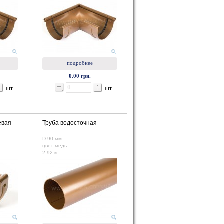
подробнее
0.00 грн.
шт.
шт.
евая
Труба водосточная
D 90 мм
цвет медь
2,92 кг