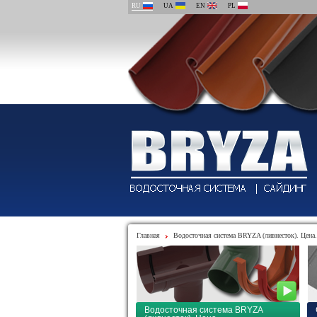
RU
UA
EN
PL
Главная
Водосточная система BRYZA (ливнесток). Цена.
Водосточная система BRYZA