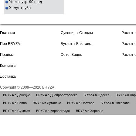
Угол внутр. 90 град.
Хомут трубы
Главная
Сувениры Стенды
Расчет 
Про BRYZA
Буклеты Выставка
Расчет 
Прайсы
Фото, Видео
Расчет 
Контакты
Доставка
Copyright © 2009—2026 BRYZA
BRYZA в Донецке
BRYZA в Днепропетровске
BRYZA в Одессе
BRYZA в Хар
BRYZA в Ровно
BRYZA в Луганске
BRYZA в Полтаве
BRYZA в Николаве
BRYZA в Суммах
BRYZA в Кировограде
BRYZA в Херсоне