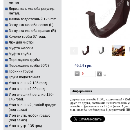
метал.
Держатель желоба регулир.
метал.
Желоб водосточный 125 mm
Заглушка желоба левая (L)
Заглушка желоба правая (R)
Колено трубы 67 град.
Люк для чистки
Муфта желоба
Муфта трубы
Переходник трубы
46.14 грн.
Переходник трубы 90/63
Тройник трубы
шт.
Труба водосточная
Угол внешний 135 град.
Угол внешний 90 град.
Информация
Угол внешний регулир.120-
145 град.
Держатель желоба ПВХ, коричневый / RAL
друг от друга, возможно незначительно у
Угол внешний, любой градус
желоба) : (разделить на 0,6) + (плюс 1 дер
(под заказ)
м.п. желоба необходимо 6 держателей П
Угол внутр, любой градус
(под заказ)
Угол внутр. 135 град.