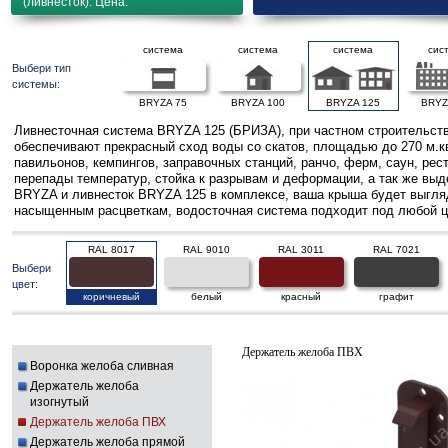
(ливнесток). Цена.
система
система
система
сис
Выбери тип
системы:
BRYZA 75
BRYZA 100
BRYZA 125
BRYZ
Ливнесточная система BRYZA 125 (БРИЗА), при частном строительств
обеспечивают прекрасный сход воды со скатов, площадью до 270 м.к
павильонов, кемпингов, заправочных станций, ранчо, ферм, саун, ре
перепады температур, стойка к разрывам и деформации, а так же выд
BRYZA и ливнесток BRYZA 125 в комплексе, ваша крыша будет выгляде
насыщенным расцветкам, водосточная система подходит под любой ц
RAL 8017
RAL 9010
RAL 3011
RAL 7021
Выбери
цвет:
коричневый
белый
красный
графит
Держатель желоба ПВХ
Воронка желоба сливная
Держатель желоба
изогнутый
Держатель желоба ПВХ
Держатель желоба прямой