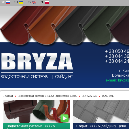
RU
UA
EN
PL
+ 38 050 4
+ 38 044 3
+ 38 044 2
г. Ки
Волынска
e-mail: bryza
Главная
Водосточная система BRYZA (ливнесток). Цена.
BRYZA 125
RAL 8017
Водосточная система BRYZA
Софит BRYZA (сайдинг). Цена.